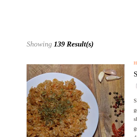
Showing
139 Result(s)
H
S
g
s
g