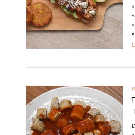
o
v
o
m
L
H
D
D