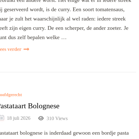
ebruikt een andere worst. Het enige wat er in iedere streek
ij geserveerd wordt, is de curry. Een soort tomatensaus,
aar je zult het waarschijnlijk al wel raden: iedere streek
eeft zijn eigen curry. De een scherper, de ander zoeter. Je
unt dus zelf bepalen welke …
ees verder
oofdgerecht
astataart Bolognese
18 juli 2026
310 Views
astataart bolognese is inderdaad gewoon een bordje pasta