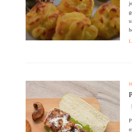
j
g
u
h
L
H
P
P
m