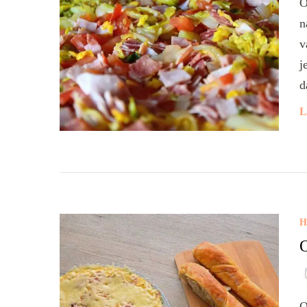
O
n
v
j
d
L
H
O
O