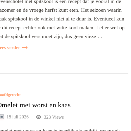
venschotel met spitskool is een recept dat je vooral in de
azomer en de vroege herfst kunt eten. Het seizoen waarin
aak spitskool in de winkel niet al te duur is. Eventueel kun
e dit recept echter ook met witte kool maken. Let er wel op
at de spitskool vers moet zijn, dus geen vieze …
ees verder
oofdgerecht
melet met worst en kaas
18 juli 2026
323 Views
melet met worst en kaas is heerlijk als ontbijt, maar ook