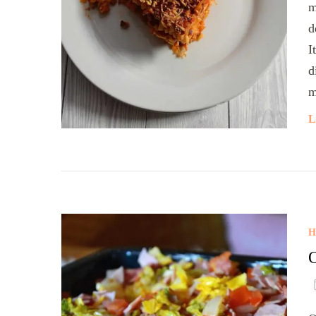
m
d
I
d
m
L
H
O