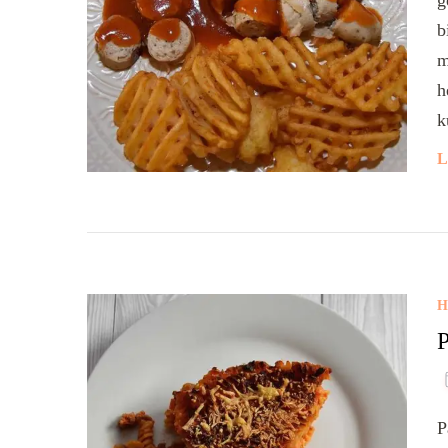
g
b
m
h
k
L
H
P
P