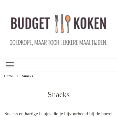
B
ko
G
ma
le
ma
G
le
Home
Snacks
je
m
Snacks
ge
u
Snacks en hartige hapjes die je bijvoorbeeld bij de borrel