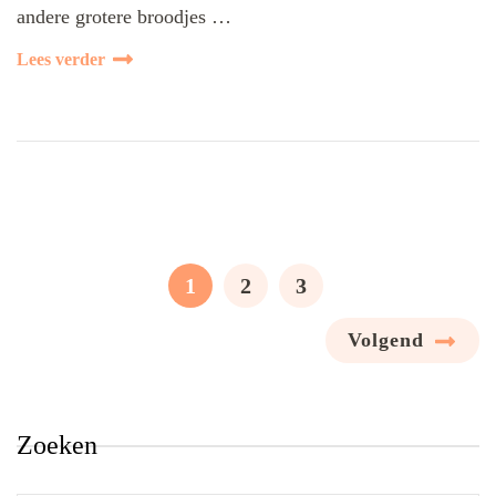
andere grotere broodjes …
Lees verder
Berichten
paginering
PAGINA
PAGINA
PAGINA
1
2
3
Volgend
Zoeken