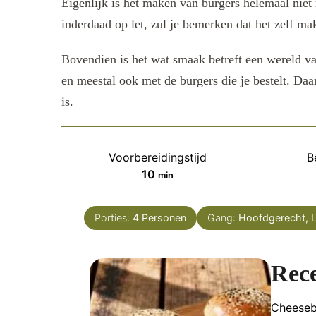
Eigenlijk is het maken van burgers helemaal niet m
inderdaad op let, zul je bemerken dat het zelf ma
Bovendien is het wat smaak betreft een wereld va
en meestal ook met de burgers die je bestelt. Daa
is.
Voorbereidingstijd
B
minuten
10
min
Porties:
4
Personen
Gang:
Hoofdgerecht, 
Rec
Cheeseb