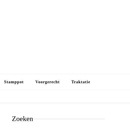
Budget koken
Budget koken. Goedkope, maar toch lekkere maaltijden.
Gezond leven als je met minder geld wilt uitkomen
Stamppot
Voorgerecht
Traktatie
Zoeken