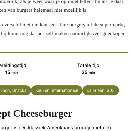
oeilijk, als je weet waar je op moet letten. En als je daar
ken van burgers helemaal niet moeilijk is.
n verschil met die kant-en-klare burgers uit de supermarkt,
rbij komt nog dat het zelf maken natuurlijk veel goedkoper
ereidingstijd
Totale tijd
minuten
minuten
15
25
min
min
Lunch, Snacks
Keuken:
Internationaal
calorieën:
303
ept Cheeseburger
urger is een klassiek Amerikaans broodje met een