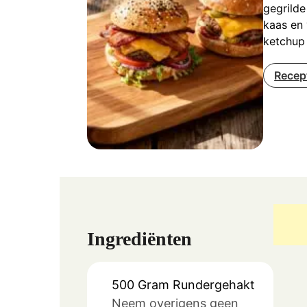
gegrilde
kaas en 
ketchup
Recep
Ingrediënten
500
Gram
Rundergehakt
Neem overigens geen