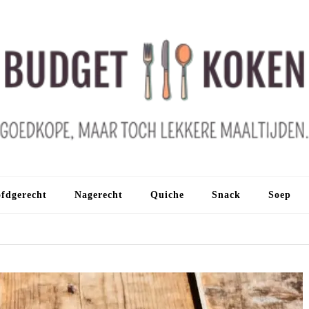
fdgerecht
Nagerecht
Quiche
Snack
Soep