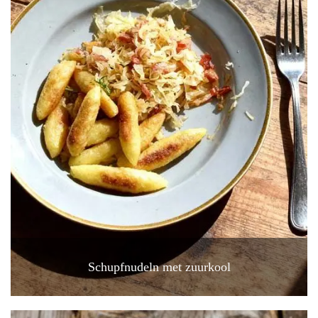
Schupfnudeln met zuurkool