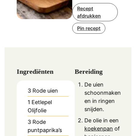
Recept
afdrukken
Pin recept
Ingrediënten
Bereiding
De uien
3
Rode uien
schoonmaken
en in ringen
1
Eetlepel
snijden.
Olijfolie
De olie in een
3
Rode
koekenpan
of
puntpaprika’s