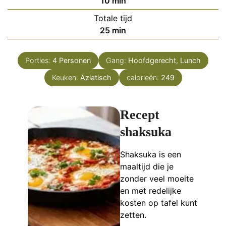
minuten
10
min
Totale tijd
minuten
25
min
Porties:
4
Personen
Gang:
Hoofdgerecht, Lunch
Keuken:
Aziatisch
calorieën:
249
Recept
shaksuka
Shaksuka is een
maaltijd die je
zonder veel moeite
en met redelijke
kosten op tafel kunt
zetten.