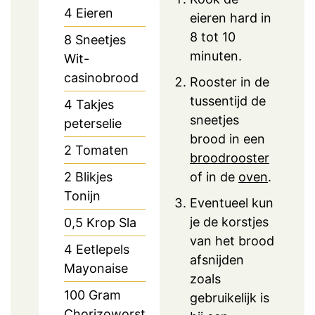
4
Eieren
eieren hard in
8 tot 10
8
Sneetjes
minuten.
Wit-
casinobrood
Rooster in de
tussentijd de
4
Takjes
sneetjes
peterselie
brood in een
2
Tomaten
broodrooster
2
Blikjes
of in de
oven
.
Tonijn
Eventueel kun
je de korstjes
0,5
Krop
Sla
van het brood
4
Eetlepels
afsnijden
Mayonaise
zoals
100
Gram
gebruikelijk is
Chorizoworst