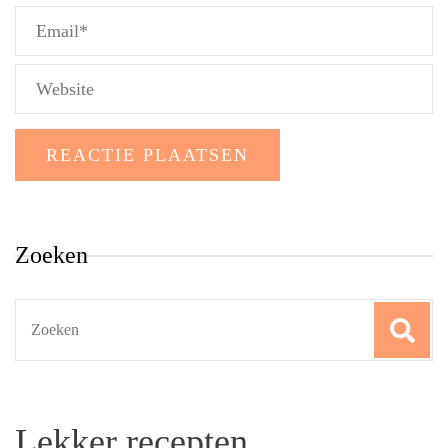
Zoeken
Search
for:
Lekker recepten