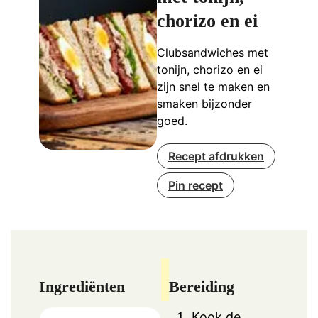
chorizo en ei
Clubsandwiches met
tonijn, chorizo en ei
zijn snel te maken en
smaken bijzonder
goed.
Recept afdrukken
Pin recept
Ingrediënten
Bereiding
Kook de