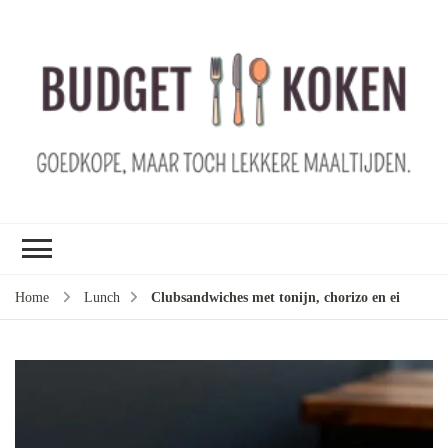
B
ko
G
ma
le
ma
G
le
Home
Lunch
Clubsandwiches met tonijn, chorizo en ei
je
m
ge
u