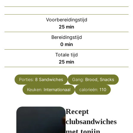
Voorbereidingstijd
minuten
25
min
Bereidingstijd
minuten
0
min
Totale tijd
minuten
25
min
Porties:
8
Sandwiches
Gang:
Brood, Snacks
Keuken:
Internationaal
calorieën:
110
Recept
clubsandwiches
met tonijn,