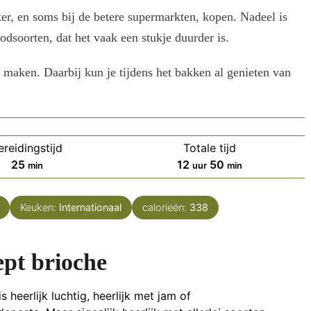
er, en soms bij de betere supermarkten, kopen. Nadeel is
odsoorten, dat het vaak een stukje duurder is.
 maken. Daarbij kun je tijdens het bakken al genieten van
ereidingstijd
Totale tijd
minuten
uur
minuten
25
12
50
min
uur
min
Keuken:
Internationaal
calorieën:
338
pt brioche
s heerlijk luchtig, heerlijk met jam of