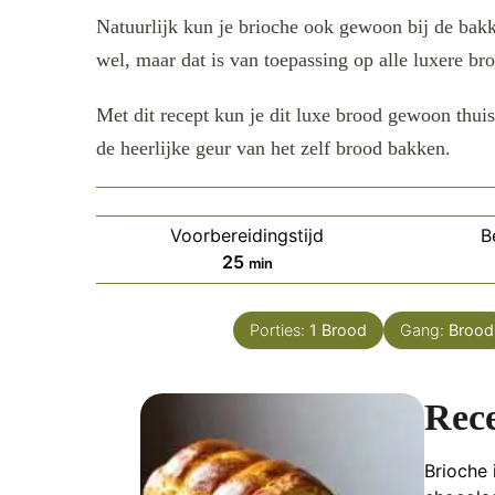
Natuurlijk kun je brioche ook gewoon bij de bakk
wel, maar dat is van toepassing op alle luxere bro
Met dit recept kun je dit luxe brood gewoon thuis
de heerlijke geur van het zelf brood bakken.
Voorbereidingstijd
B
minuten
25
min
Porties:
1
Brood
Gang:
Brood
Rece
Brioche i