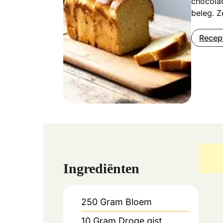
chocolad
beleg. Z
Recep
Ingrediënten
250
Gram
Bloem
10
Gram
Droge gist