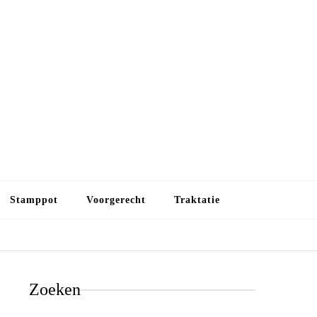
Budget koken
Budget koken. Goedkope, maar toch lekkere maaltijden.
Gezond leven als je met minder geld wilt uitkomen
Stamppot
Voorgerecht
Traktatie
Zoeken