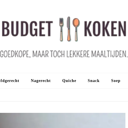
fdgerecht
Nagerecht
Quiche
Snack
Soep