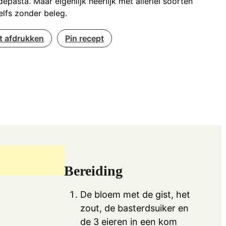
epasta. Maar eigenlijk heerlijk met allerlei soorten
elfs zonder beleg.
t afdrukken
Pin recept
Bereiding
De bloem met de gist, het
zout, de basterdsuiker en
de 3 eieren in een kom