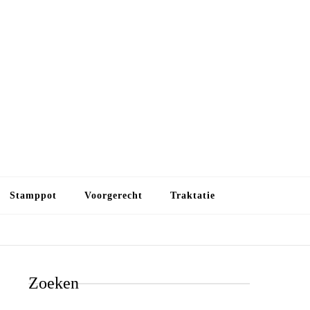
Budget koken
Budget koken. Goedkope, maar toch lekkere maaltijden.
Gezond leven als je met minder geld wilt uitkomen
Stamppot
Voorgerecht
Traktatie
Zoeken