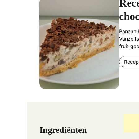
Rec
choc
Banaan k
Vanzelfs
fruit ge
Recep
Ingrediënten