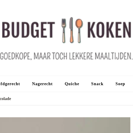
fdgerecht
Nagerecht
Quiche
Snack
Soep
colade