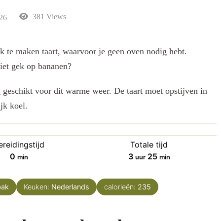
381 Views
026
k te maken taart, waarvoor je geen oven nodig hebt.
niet gek op bananen?
g geschikt voor dit warme weer. De taart moet opstijven in
jk koel.
ereidingstijd
Totale tijd
minuten
uur
minuten
0
3
25
min
uur
min
bak
Keuken:
Nederlands
calorieën:
235