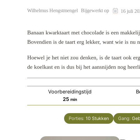
Wilhelmus Hengstmengel
Bijgewerkt op
16 juli 2
Banaan kwarktaart met chocolade is een makkelij
Bovendien is de taart erg lekker, want wie is nu 
Hoewel je het niet zou denken, is de taart ook er
de koelkast en is dus bij het aansnijden nog heerli
Voorbereidingstijd
B
minuten
25
min
Porties:
10
Stukken
Gang:
Ge