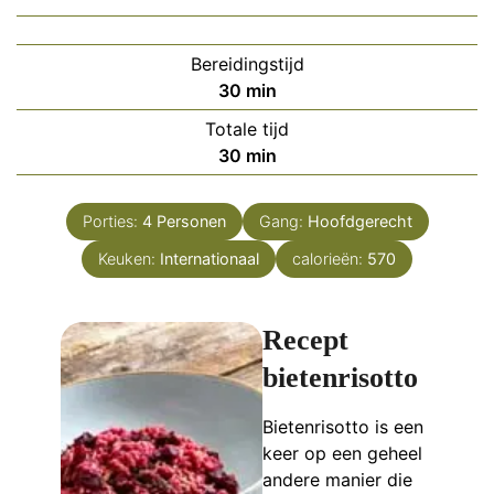
Bereidingstijd
minuten
30
min
Totale tijd
minuten
30
min
Porties:
4
Personen
Gang:
Hoofdgerecht
Keuken:
Internationaal
calorieën:
570
Recept
bietenrisotto
Bietenrisotto is een
keer op een geheel
andere manier die