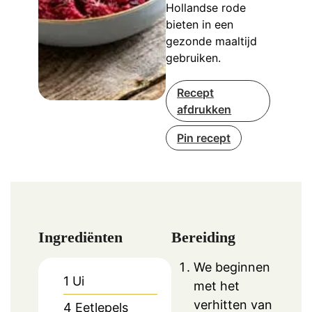
Hollandse rode
bieten in een
gezonde maaltijd
gebruiken.
Recept
afdrukken
Pin recept
Ingrediënten
Bereiding
We beginnen
1
Ui
met het
verhitten van
4
Eetlepels