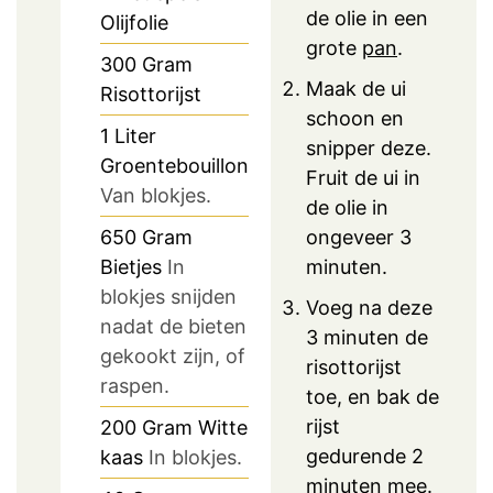
de olie in een
Olijfolie
grote
pan
.
300
Gram
Maak de ui
Risottorijst
schoon en
1
Liter
snipper deze.
Groentebouillon
Fruit de ui in
Van blokjes.
de olie in
650
Gram
ongeveer 3
Bietjes
In
minuten.
blokjes snijden
Voeg na deze
nadat de bieten
3 minuten de
gekookt zijn, of
risottorijst
raspen.
toe, en bak de
rijst
200
Gram
Witte
gedurende 2
kaas
In blokjes.
minuten mee.