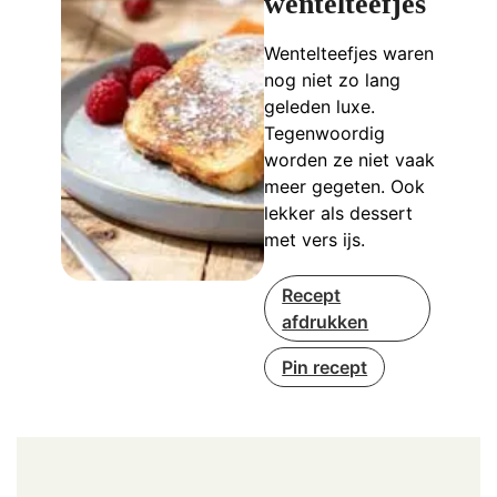
wentelteefjes
Wentelteefjes waren
nog niet zo lang
geleden luxe.
Tegenwoordig
worden ze niet vaak
meer gegeten. Ook
lekker als dessert
met vers ijs.
Recept
afdrukken
Pin recept