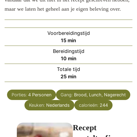
maar we laten het geheel aan je eigen beleving over.
Voorbereidingstijd
minuten
15
min
Bereidingstijd
minuten
10
min
Totale tijd
minuten
25
min
Porties:
4
Personen
Gang:
Brood, Lunch, Nagerecht
Keuken:
Nederlands
calorieën:
244
Recept