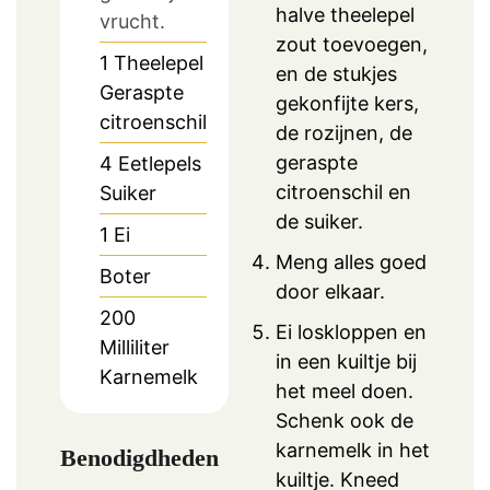
halve theelepel
vrucht.
zout toevoegen,
1
Theelepel
en de stukjes
Geraspte
gekonfijte kers,
citroenschil
de rozijnen, de
geraspte
4
Eetlepels
citroenschil en
Suiker
de suiker.
1
Ei
Meng alles goed
Boter
door elkaar.
200
Ei loskloppen en
Milliliter
in een kuiltje bij
Karnemelk
het meel doen.
Schenk ook de
karnemelk in het
Benodigdheden
kuiltje. Kneed