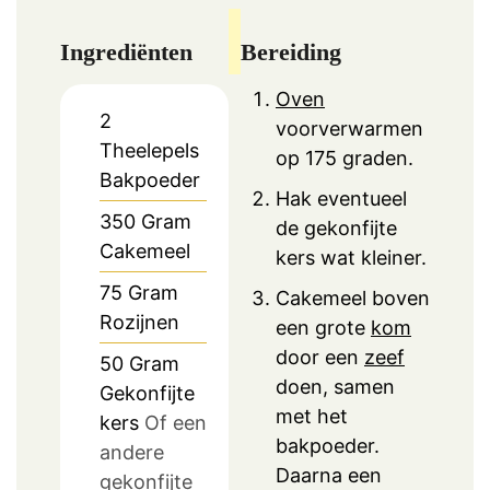
Ingrediënten
Bereiding
Oven
2
voorverwarmen
Theelepels
op 175 graden.
Bakpoeder
Hak eventueel
350
Gram
de gekonfijte
Cakemeel
kers wat kleiner.
75
Gram
Cakemeel boven
Rozijnen
een grote
kom
door een
zeef
50
Gram
doen, samen
Gekonfijte
met het
kers
Of een
bakpoeder.
andere
Daarna een
gekonfijte