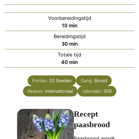
Voorbereidingstijd
minuten
10
min
Bereidingstijd
minuten
30
min
Totale tijd
minuten
40
min
Porties:
20
Sneden
Gang:
Brood
Keuken:
Internationaal
calorieën:
309
Recept
paasbrood
Paasbrood wordt