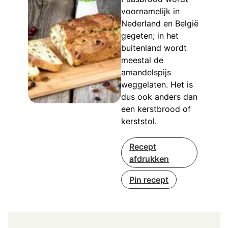
voornamelijk in
Nederland en België
gegeten; in het
buitenland wordt
meestal de
amandelspijs
weggelaten. Het is
dus ook anders dan
een kerstbrood of
kerststol.
Recept
afdrukken
Pin recept