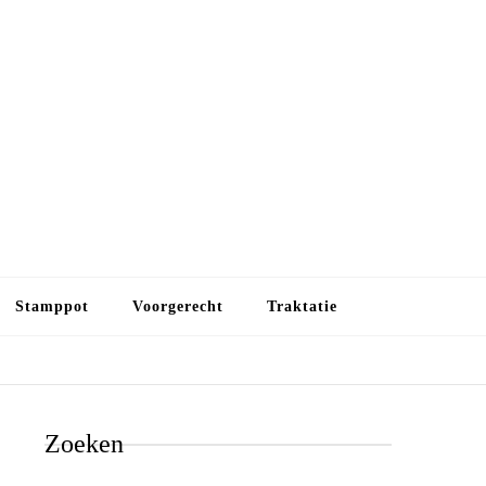
Budget koken
Budget koken. Goedkope, maar toch lekkere maaltijden.
Gezond leven als je met minder geld wilt uitkomen
Stamppot
Voorgerecht
Traktatie
Zoeken