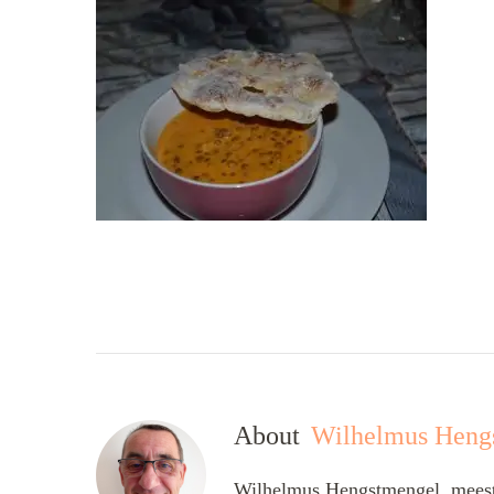
About
Wilhelmus Heng
Wilhelmus Hengstmengel, meesta