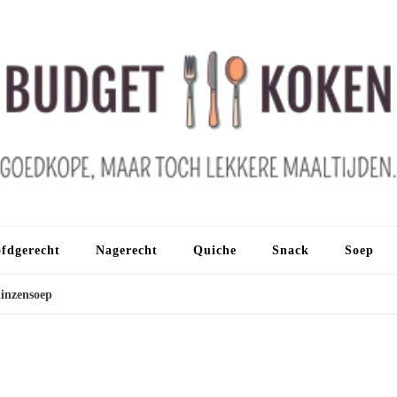
fdgerecht
Nagerecht
Quiche
Snack
Soep
linzensoep