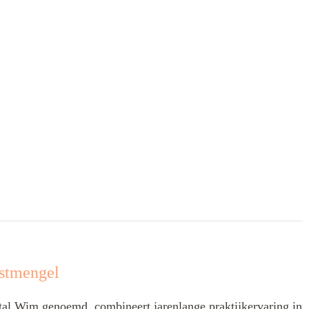
stmengel
l Wim genoemd, combineert jarenlange praktijkervaring in