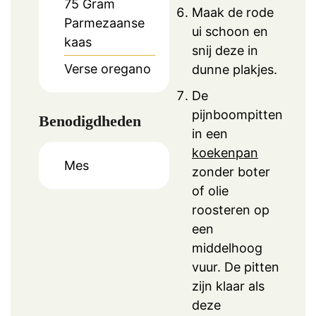
75
Gram
Maak de rode
Parmezaanse
ui schoon en
kaas
snij deze in
Verse oregano
dunne plakjes.
De
pijnboompitten
Benodigdheden
in een
koekenpan
Mes
zonder boter
of olie
roosteren op
een
middelhoog
vuur. De pitten
zijn klaar als
deze