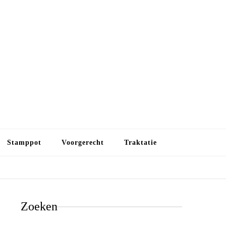
Budget koken
Budget koken. Goedkope, maar toch lekkere maaltijden.
Gezond leven als je met minder geld wilt uitkomen
Stamppot
Voorgerecht
Traktatie
Zoeken