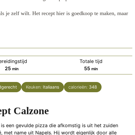
s je zelf wilt. Het recept hier is goedkoop te maken, maar
ereidingstijd
Totale tijd
minuten
minuten
25
55
min
min
dgerecht
Keuken:
Italiaans
calorieën:
348
ept Calzone
is een gevulde pizza die afkomstig is uit het zuiden
ië, met name uit Napels. Hij wordt eigenlijk door alle