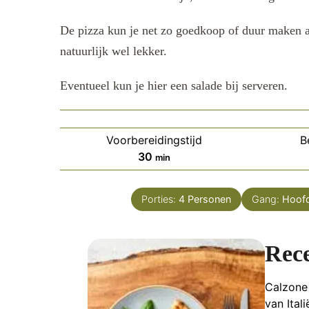
De pizza kun je net zo goedkoop of duur maken al
natuurlijk wel lekker.
Eventueel kun je hier een salade bij serveren.
Voorbereidingstijd
B
minuten
30
min
Porties:
4
Personen
Gang:
Hoof
Rec
Calzone 
van Ital