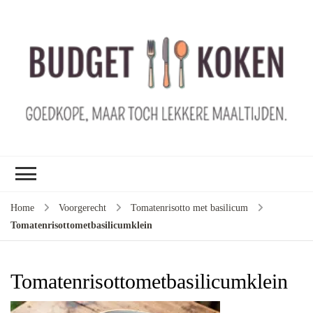
B
ko
G
ma
le
ma
G
le
Home
Voorgerecht
Tomatenrisotto met basilicum
je
Tomatenrisottometbasilicumklein
m
ge
u
Tomatenrisottometbasilicumklein