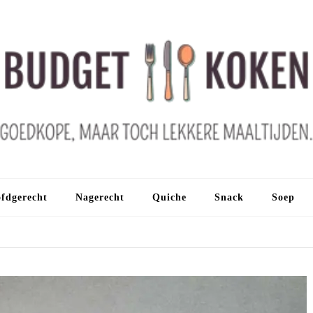
fdgerecht
Nagerecht
Quiche
Snack
Soep