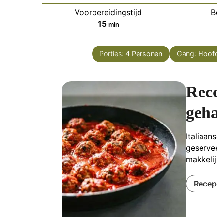
Voorbereidingstijd
B
minuten
15
min
Porties:
4
Personen
Gang:
Hoof
Rece
geha
Italiaan
geservee
makkelij
Recep