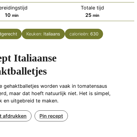
ereidingstijd
Totale tijd
minuten
minuten
10
25
min
min
dgerecht
Keuken:
Italiaans
calorieën:
630
pt Italiaanse
ktballetjes
se gehaktballetjes worden vaak in tomatensaus
rd, maar dat hoeft natuurlijk niet. Het is simpel,
k en uitgebreid te maken.
t afdrukken
Pin recept