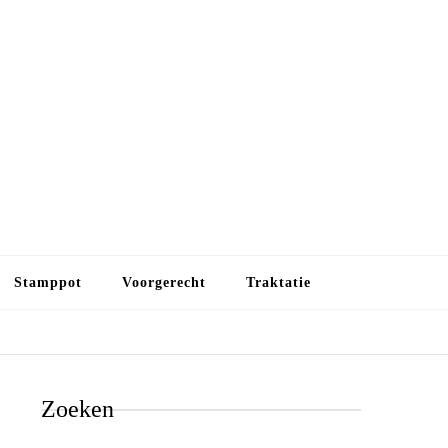
Budget koken
Budget koken. Goedkope, maar toch lekkere maaltijden.
Gezond leven als je met minder geld wilt uitkomen
Stamppot
Voorgerecht
Traktatie
Zoeken