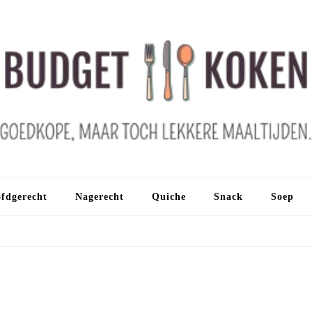
fdgerecht
Nagerecht
Quiche
Snack
Soep