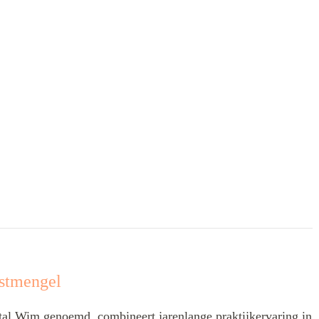
stmengel
l Wim genoemd, combineert jarenlange praktijkervaring in