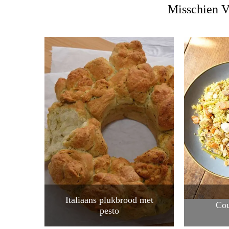
Misschien V
Italiaans plukbrood met
Cou
pesto