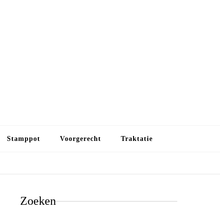
Budget koken
Budget koken. Goedkope, maar toch lekkere maaltijden.
Gezond leven als je met minder geld wilt uitkomen
Stamppot
Voorgerecht
Traktatie
Zoeken