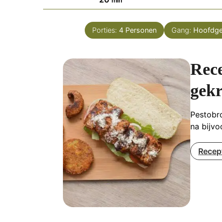
min
Porties:
4
Personen
Gang:
Hoofdge
Rece
gekr
Pestobro
na bijvo
Recep