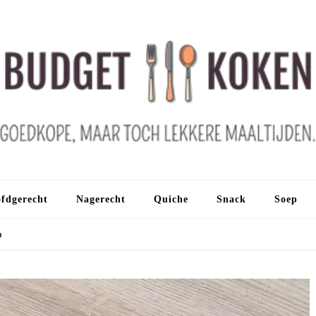
fdgerecht
Nagerecht
Quiche
Snack
Soep
p