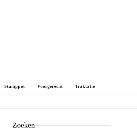
Budget koken
Budget koken. Goedkope, maar toch lekkere maaltijden.
Gezond leven als je met minder geld wilt uitkomen
Stamppot
Voorgerecht
Traktatie
Zoeken