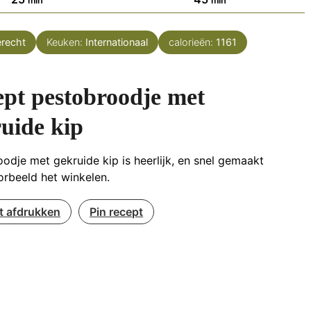
min
min
recht
Keuken:
Internationaal
calorieën:
1161
pt pestobroodje met
uide kip
odje met gekruide kip is heerlijk, en snel gemaakt
orbeeld het winkelen.
t afdrukken
Pin recept