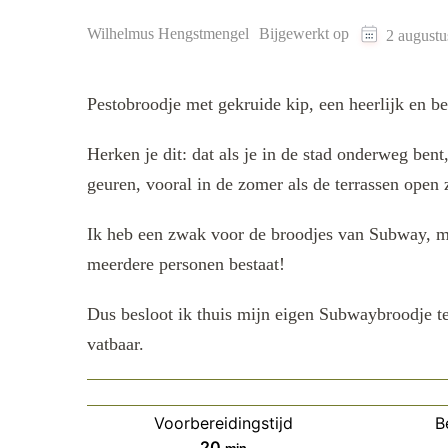
Wilhelmus Hengstmengel
Bijgewerkt op
2 augustu
Pestobroodje met gekruide kip, een heerlijk en be
Herken je dit: dat als je in de stad onderweg bent, 
geuren, vooral in de zomer als de terrassen open z
Ik heb een zwak voor de broodjes van Subway, maar
meerdere personen bestaat!
Dus besloot ik thuis mijn eigen Subwaybroodje te
vatbaar.
Voorbereidingstijd
B
minuten
20