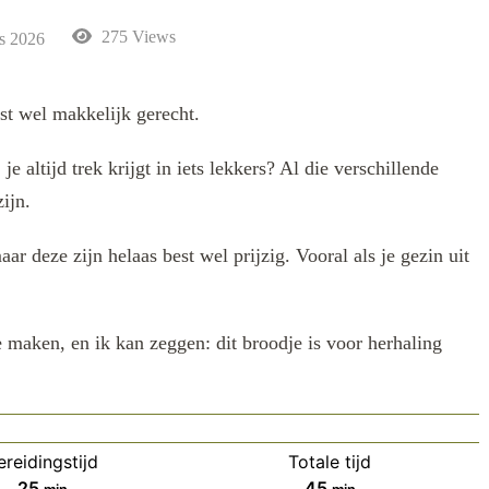
275 Views
s 2026
st wel makkelijk gerecht.
je altijd trek krijgt in iets lekkers? Al die verschillende
ijn.
 deze zijn helaas best wel prijzig. Vooral als je gezin uit
 maken, en ik kan zeggen: dit broodje is voor herhaling
ereidingstijd
Totale tijd
minuten
minuten
25
45