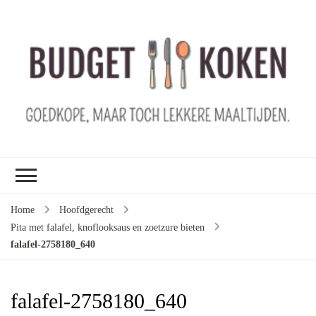
B
ko
G
ma
le
ma
G
le
Home
Hoofdgerecht
je
Pita met falafel, knoflooksaus en zoetzure bieten
m
falafel-2758180_640
ge
u
falafel-2758180_640