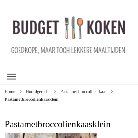
B
ko
G
ma
le
ma
G
le
Home
Hoofdgerecht
Pasta met broccoli en kaas
je
Pastametbroccolienkaasklein
m
ge
u
Pastametbroccolienkaasklein