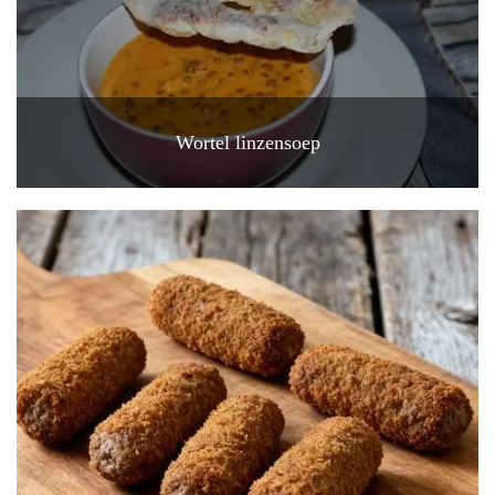
Wortel linzensoep