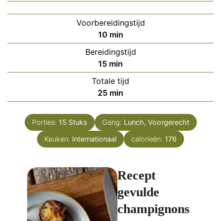
Voorbereidingstijd
minuten
10
min
Bereidingstijd
minuten
15
min
Totale tijd
minuten
25
min
Porties:
15
Stuks
Gang:
Lunch, Voorgerecht
Keuken:
Internationaal
calorieën:
176
Recept
gevulde
champignons