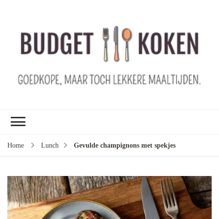
B
ko
G
ma
le
ma
G
le
Home
Lunch
Gevulde champignons met spekjes
je
m
ge
u