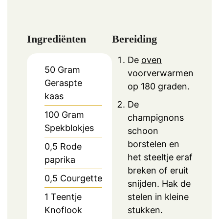
Ingrediënten
Bereiding
De
oven
50
Gram
voorverwarmen
Geraspte
op 180 graden.
kaas
De
100
Gram
champignons
Spekblokjes
schoon
borstelen en
0,5
Rode
het steeltje eraf
paprika
breken of eruit
0,5
Courgette
snijden. Hak de
1
Teentje
stelen in kleine
Knoflook
stukken.