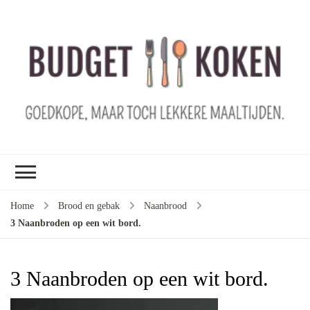
B
ko
G
ma
le
ma
G
le
Home
Brood en gebak
Naanbrood
je
3 Naanbroden op een wit bord.
m
ge
u
3 Naanbroden op een wit bord.