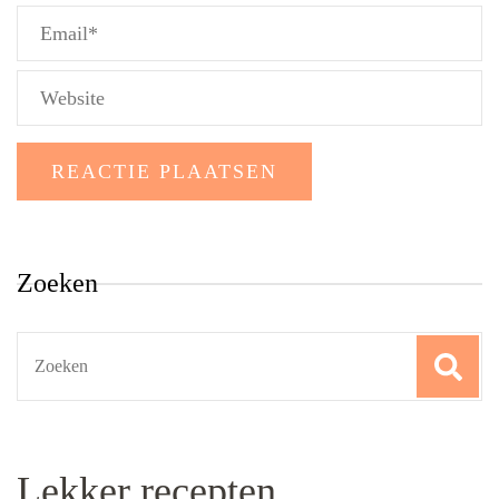
Zoeken
Search
for:
Lekker recepten