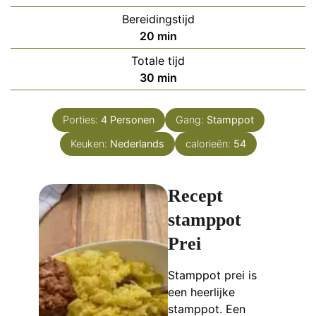
Bereidingstijd
minuten
20
min
Totale tijd
minuten
30
min
Porties:
4
Personen
Gang:
Stamppot
Keuken:
Nederlands
calorieën:
54
Recept
stamppot
Prei
Stamppot prei is
een heerlijke
stamppot. Een