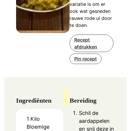
variatie is om er
ook wat gesneden
rauwe rode ui door
te doen.
Recept
afdrukken
Pin recept
Ingrediënten
Bereiding
Schil de
1
Kilo
aardappelen
Bloemige
en snij deze in