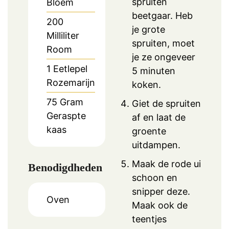
spruiten
Bloem
beetgaar. Heb
200
je grote
Milliliter
spruiten, moet
Room
je ze ongeveer
1
Eetlepel
5 minuten
Rozemarijn
koken.
75
Gram
Giet de spruiten
Geraspte
af en laat de
kaas
groente
uitdampen.
Maak de rode ui
Benodigdheden
schoon en
snipper deze.
Oven
Maak ook de
teentjes