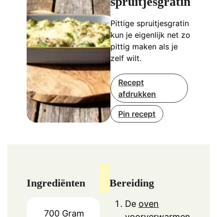
spruitjesgratin
Pittige spruitjesgratin
kun je eigenlijk net zo
pittig maken als je
zelf wilt.
Recept
afdrukken
Pin recept
Ingrediënten
Bereiding
De
oven
700
Gram
voorverwarmen