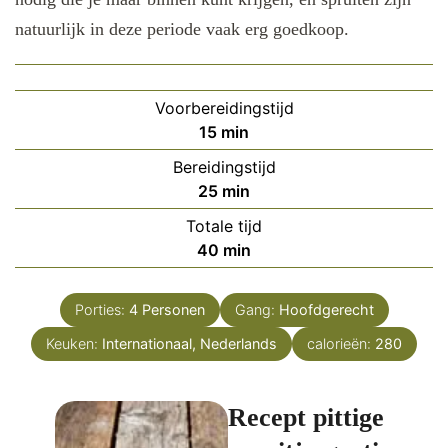
natuurlijk in deze periode vaak erg goedkoop.
Voorbereidingstijd
minuten
15
min
Bereidingstijd
minuten
25
min
Totale tijd
minuten
40
min
Porties:
4
Personen
Gang:
Hoofdgerecht
Keuken:
Internationaal, Nederlands
calorieën:
280
Recept pittige