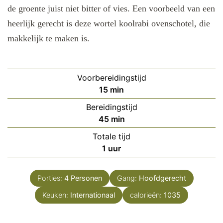
de groente juist niet bitter of vies. Een voorbeeld van een
heerlijk gerecht is deze wortel koolrabi ovenschotel, die
makkelijk te maken is.
Voorbereidingstijd
minuten
15
min
Bereidingstijd
minuten
45
min
Totale tijd
uur
1
uur
Porties:
4
Personen
Gang:
Hoofdgerecht
Keuken:
Internationaal
calorieën:
1035