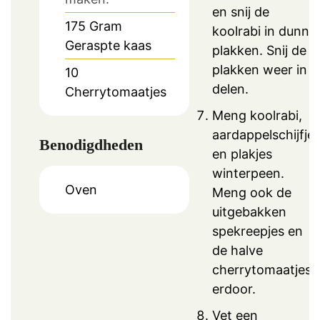
en snij de
175
Gram
koolrabi in dunne
Geraspte kaas
plakken. Snij de
plakken weer in 4
10
delen.
Cherrytomaatjes
Meng koolrabi,
aardappelschijfje
Benodigdheden
en plakjes
winterpeen.
Oven
Meng ook de
uitgebakken
spekreepjes en
de halve
cherrytomaatjes
erdoor.
Vet een