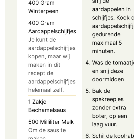
snij de
400
Gram
aardappelen in
Winterpeen
schijfjes. Kook de
400
Gram
aardappelschijfje
Aardappelschijfjes
gedurende
Je kunt de
maximaal 5
aardappelschijfjes
minuten.
kopen, maar wij
Was de tomaatjes
maken in dit
en snij deze
recept de
doormidden.
aardappelschijfjes
helemaal zelf.
Bak de
spekreepjes
1
Zakje
zonder extra
Bechamelsaus
boter, op een
500
Milliliter
Melk
laag vuur.
Om de saus te
Schil de koolrabi
maken.