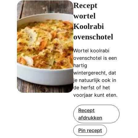
Recept
wortel
Koolrabi
ovenschotel
Wortel koolrabi
ovenschotel is een
hartig
wintergerecht, dat
je natuurlijk ook in
de herfst of het
voorjaar kunt eten.
Recept
afdrukken
Pin recept