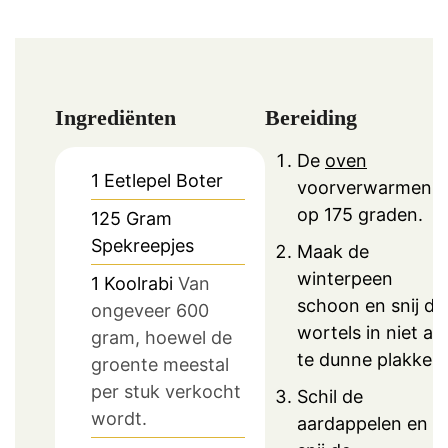
Ingrediënten
Bereiding
De
oven
1
Eetlepel
Boter
voorverwarmen
op 175 graden.
125
Gram
Spekreepjes
Maak de
winterpeen
1
Koolrabi
Van
schoon en snij de
ongeveer 600
wortels in niet al
gram, hoewel de
te dunne plakken.
groente meestal
per stuk verkocht
Schil de
wordt.
aardappelen en