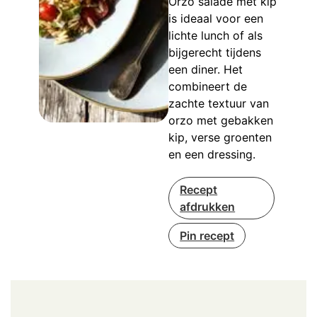
Orzo salade met kip
is ideaal voor een
lichte lunch of als
bijgerecht tijdens
een diner. Het
combineert de
zachte textuur van
orzo met gebakken
kip, verse groenten
en een dressing.
Recept
afdrukken
Pin recept