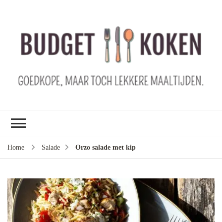
B
ko
G
ma
le
ma
G
le
Home
Salade
Orzo salade met kip
je
m
ge
u