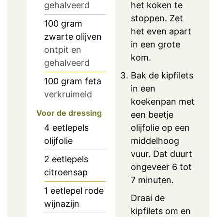
gehalveerd
het koken te
stoppen. Zet
100
gram
het even apart
zwarte olijven
in een grote
ontpit en
kom.
gehalveerd
Bak de kipfilets
100
gram
feta
in een
verkruimeld
koekenpan met
Voor de dressing
een beetje
4
eetlepels
olijfolie op een
olijfolie
middelhoog
vuur. Dat duurt
2
eetlepels
ongeveer 6 tot
citroensap
7 minuten.
1
eetlepel
rode
Draai de
wijnazijn
kipfilets om en