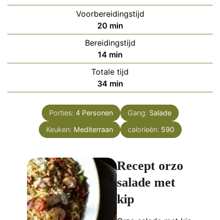
Voorbereidingstijd
minuten
20
min
Bereidingstijd
minuten
14
min
Totale tijd
minuten
34
min
Porties:
4
Personen
Gang:
Salade
Keuken:
Mediterraan
calorieën:
590
Recept orzo
salade met
kip