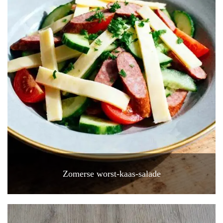
Zomerse worst-kaas-salade