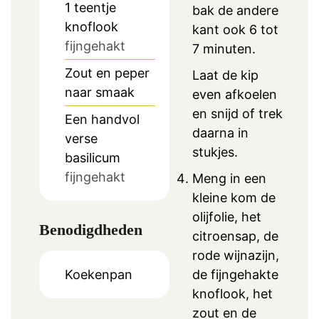
1
teentje
bak de andere
knoflook
kant ook 6 tot
fijngehakt
7 minuten.
Zout en peper
Laat de kip
naar smaak
even afkoelen
en snijd of trek
Een handvol
daarna in
verse
stukjes.
basilicum
fijngehakt
Meng in een
kleine kom de
olijfolie, het
Benodigdheden
citroensap, de
rode wijnazijn,
Koekenpan
de fijngehakte
knoflook, het
zout en de