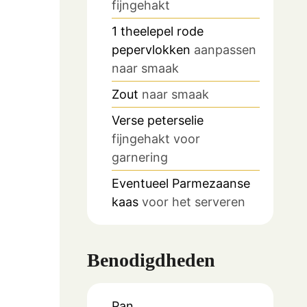
fijngehakt
1
theelepel
rode
pepervlokken
aanpassen
naar smaak
Zout
naar smaak
Verse peterselie
fijngehakt voor
garnering
Eventueel Parmezaanse
kaas
voor het serveren
Benodigdheden
Pan