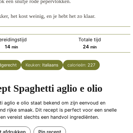
 ook een snufje rode pepervlokken.
ker, het kost weinig, en je hebt het zo klaar.
ereidingstijd
Totale tijd
minuten
minuten
14
24
min
min
dgerecht
Keuken:
Italiaans
calorieën:
227
pt Spaghetti aglio e olio
i aglio e olio staat bekend om zijn eenvoud en
nd rijke smaak. Dit recept is perfect voor een snelle
 en vereist slechts een handvol ingrediënten.
t afdrukken
Pin recept