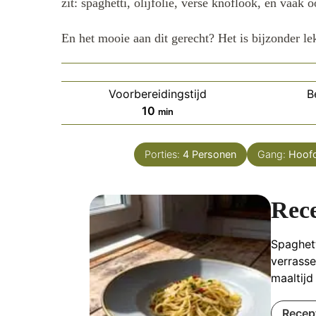
zit: spaghetti, olijfolie, verse knoflook, en vaak
En het mooie aan dit gerecht? Het is bijzonder lek
Voorbereidingstijd
B
minuten
10
min
Porties:
4
Personen
Gang:
Hoof
Rece
Spaghett
verrasse
maaltijd
Recep