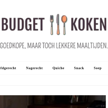
fdgerecht
Nagerecht
Quiche
Snack
Soep