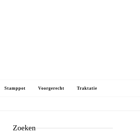
Budget koken
Budget koken. Goedkope, maar toch lekkere maaltijden.
Gezond leven als je met minder geld wilt uitkomen
Stamppot
Voorgerecht
Traktatie
Zoeken