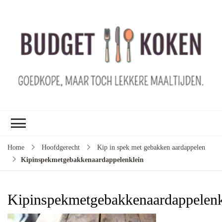
B
ko
G
ma
le
ma
G
le
Home
Hoofdgerecht
Kip in spek met gebakken aardappelen
je
Kipinspekmetgebakkenaardappelenklein
m
ge
u
Kipinspekmetgebakkenaardappelenk