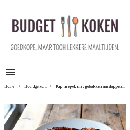
B
ko
G
ma
le
ma
G
le
Home
Hoofdgerecht
Kip in spek met gebakken aardappelen
je
m
ge
u