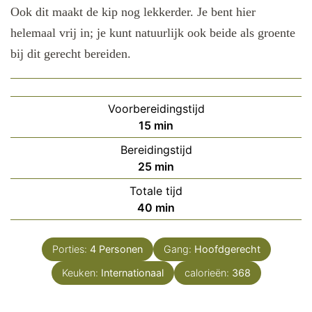
Ook dit maakt de kip nog lekkerder. Je bent hier
helemaal vrij in; je kunt natuurlijk ook beide als groente
bij dit gerecht bereiden.
Voorbereidingstijd
minuten
15
min
Bereidingstijd
minuten
25
min
Totale tijd
minuten
40
min
Porties:
4
Personen
Gang:
Hoofdgerecht
Keuken:
Internationaal
calorieën:
368