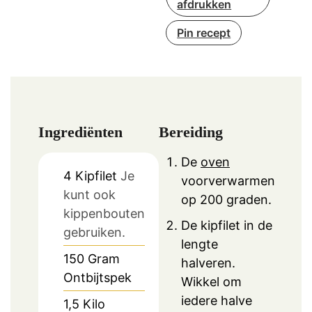
afdrukken
Pin recept
Ingrediënten
Bereiding
De
oven
4
Kipfilet
Je
voorverwarmen
kunt ook
op 200 graden.
kippenbouten
De kipfilet in de
gebruiken.
lengte
150
Gram
halveren.
Ontbijtspek
Wikkel om
iedere halve
1,5
Kilo