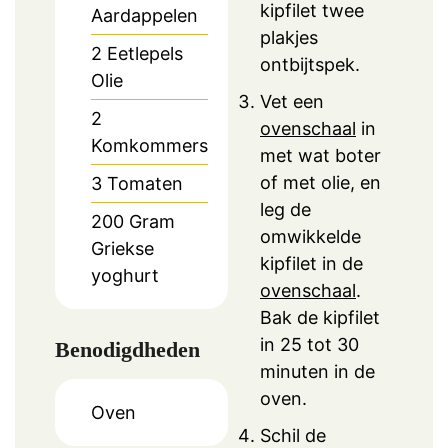
kipfilet twee
Aardappelen
plakjes
2
Eetlepels
ontbijtspek.
Olie
Vet een
2
ovenschaal
in
Komkommers
met wat boter
of met olie, en
3
Tomaten
leg de
200
Gram
omwikkelde
Griekse
kipfilet in de
yoghurt
ovenschaal
.
Bak de kipfilet
in 25 tot 30
Benodigdheden
minuten in de
oven.
Oven
Schil de