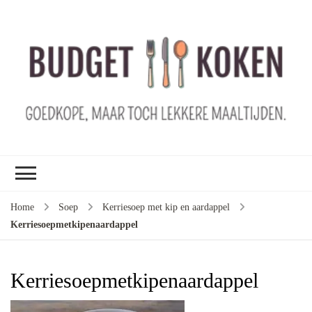
B
ko
G
ma
le
ma
G
le
Home
Soep
Kerriesoep met kip en aardappel
je
Kerriesoepmetkipenaardappel
m
ge
u
Kerriesoepmetkipenaardappel