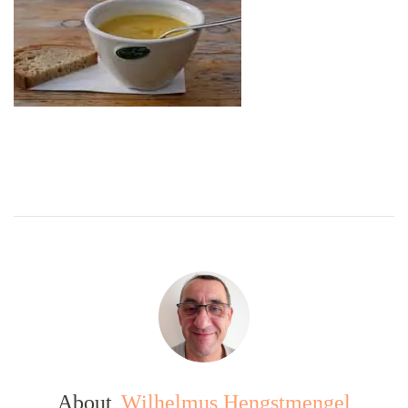
About
Wilhelmus Hengstmengel