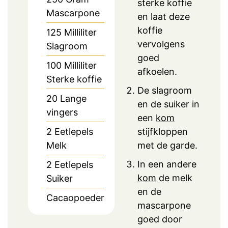
sterke koffie
Mascarpone
en laat deze
koffie
125
Milliliter
vervolgens
Slagroom
goed
100
Milliliter
afkoelen.
Sterke koffie
De slagroom
20
Lange
en de suiker in
vingers
een
kom
2
Eetlepels
stijfkloppen
Melk
met de garde.
In een andere
2
Eetlepels
kom
de melk
Suiker
en de
Cacaopoeder
mascarpone
goed door