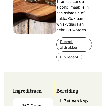
Tiramisu zonder
alcohol maak je in
een schaaltje of
bakje. Ook een
whiskyglas kan
gebruikt worden.
Recept
afdrukken
Pin recept
Ingrediënten
Bereiding
Zet een kop
250
Gram