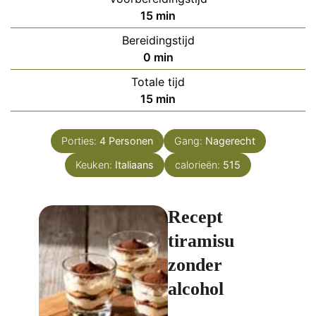
minuten
15
min
Bereidingstijd
minuten
0
min
Totale tijd
minuten
15
min
Porties:
4
Personen
Gang:
Nagerecht
Keuken:
Italiaans
calorieën:
515
Recept
tiramisu
zonder
alcohol