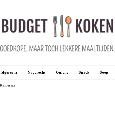
fdgerecht
Nagerecht
Quiche
Snack
Soep
 Kamerjas