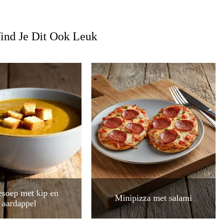
ind Je Dit Ook Leuk
esoep met kip en
Minipizza met salami
aardappel