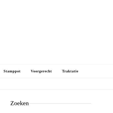
Budget koken
Budget koken. Goedkope, maar toch lekkere maaltijden.
Gezond leven als je met minder geld wilt uitkomen
Stamppot
Voorgerecht
Traktatie
Zoeken