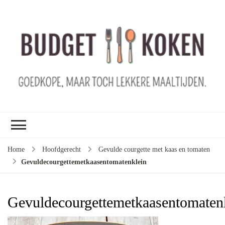
B
ko
G
ma
le
ma
G
le
Home
Hoofdgerecht
Gevulde courgette met kaas en tomaten
je
Gevuldecourgettemetkaasentomatenklein
m
ge
u
Gevuldecourgettemetkaasentomaten