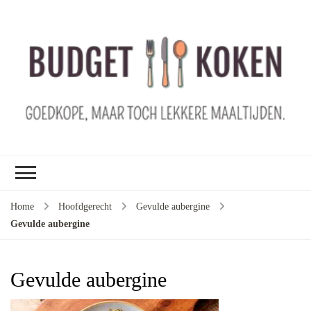
B
ko
G
ma
le
ma
G
le
Home
Hoofdgerecht
Gevulde aubergine
je
Gevulde aubergine
m
ge
u
Gevulde aubergine