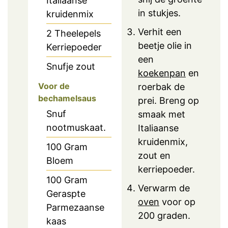
Italiaanse
in stukjes.
kruidenmix
Verhit een
2
Theelepels
beetje olie in
Kerriepoeder
een
Snufje zout
koekenpan
en
Voor de
roerbak de
bechamelsaus
prei. Breng op
Snuf
smaak met
nootmuskaat.
Italiaanse
kruidenmix,
100
Gram
zout en
Bloem
kerriepoeder.
100
Gram
Verwarm de
Geraspte
oven
voor op
Parmezaanse
200 graden.
kaas