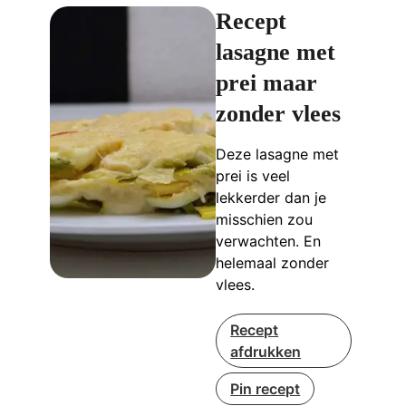
Recept
lasagne met
prei maar
zonder vlees
Deze lasagne met
prei is veel
lekkerder dan je
misschien zou
verwachten. En
helemaal zonder
vlees.
Recept
afdrukken
Pin recept