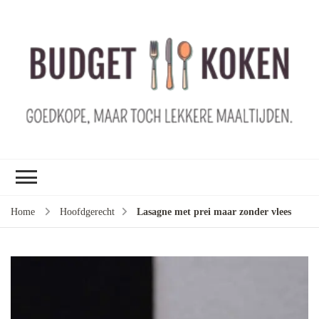
B
ko
G
ma
le
ma
G
le
Home
Hoofdgerecht
Lasagne met prei maar zonder vlees
je
m
ge
u