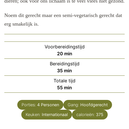
dieren; ook voor ons lichaam is te veel vlees niet gezond.
Noem dit gerecht maar een semi-vegetarisch gerecht dat
erg smakelijk is.
Voorbereidingstijd
minuten
20
min
Bereidingstijd
minuten
35
min
Totale tijd
minuten
55
min
Porties:
4
Personen
Gang:
Hoofdgerecht
Keuken:
Internationaal
calorieën:
375