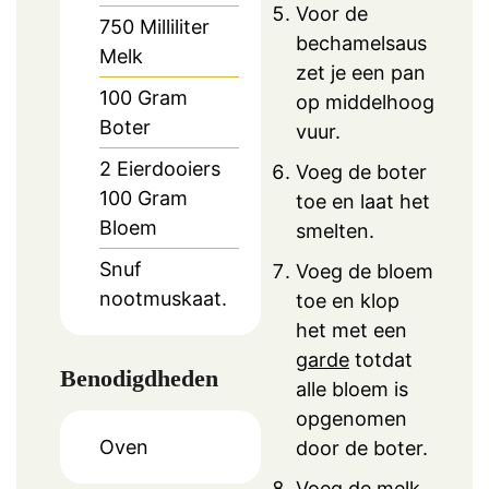
Voor de
750
Milliliter
bechamelsaus
Melk
zet je een pan
100
Gram
op middelhoog
Boter
vuur.
2
Eierdooiers
Voeg de boter
100
Gram
toe en laat het
Bloem
smelten.
Snuf
Voeg de bloem
nootmuskaat.
toe en klop
het met een
garde
totdat
Benodigdheden
alle bloem is
opgenomen
Oven
door de boter.
Voeg de melk