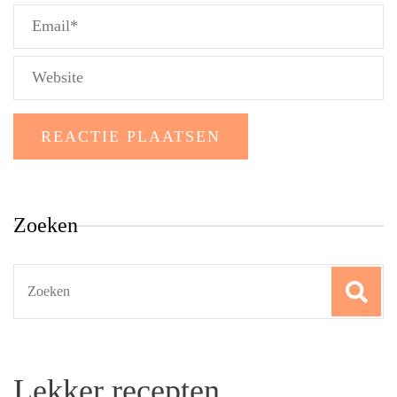
Zoeken
Search
for:
Lekker recepten