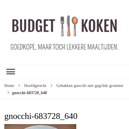
B
ko
G
ma
le
ma
G
le
Home
Hoofdgerecht
Gebakken gnocchi met gegrilde groenten
je
gnocchi-683728_640
m
ge
u
gnocchi-683728_640