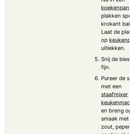
koekenpan
d
plakken spe
krokant bak
Laat de plakj
op
keukenpa
uitlekken.
Snij de biesl
fijn.
Pureer de so
met een
staafmixer
o
keukenmach
en breng op
smaak met w
zout, peper 