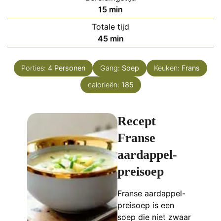
minuten
15
min
Totale tijd
minuten
45
min
Porties:
4
Personen
Gang:
Soep
Keuken:
Frans
calorieën:
185
Recept
Franse
aardappel-
preisoep
Franse aardappel-
preisoep is een
soep die niet zwaar