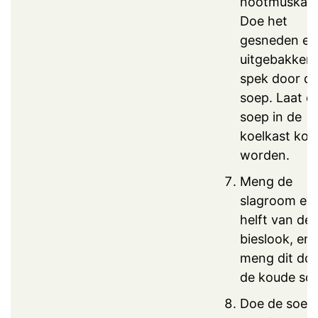
nootmuskaat
Doe het
gesneden en
uitgebakken
spek door d
soep. Laat d
soep in de
koelkast kou
worden.
Meng de
slagroom en
helft van de
bieslook, en
meng dit do
de koude so
Doe de soep 