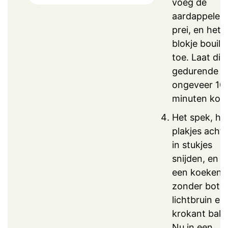
voeg de
aardappelen,
prei, en het
blokje bouill
toe. Laat dit
gedurende
ongeveer 10
minuten kok
Het spek, ho
plakjes achte
in stukjes
snijden, en i
een koekenp
zonder bote
lichtbruin en
krokant bak
Nu in een