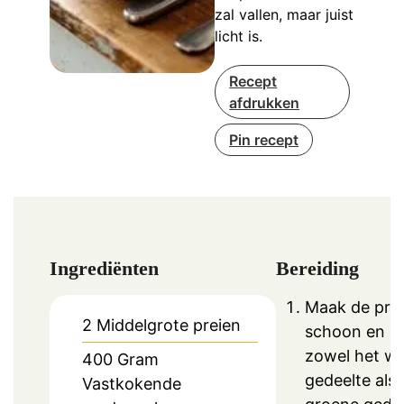
zal vallen, maar juist
licht is.
Recept
afdrukken
Pin recept
Ingrediënten
Bereiding
Maak de prei
2
Middelgrote preien
schoon en sn
zowel het wi
400
Gram
gedeelte als 
Vastkokende