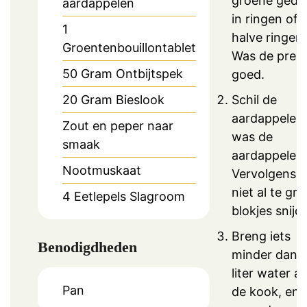
groene gede
aardappelen
in ringen of
1
halve ringen.
Groentenbouillontablet
Was de prei
50
Gram
Ontbijtspek
goed.
20
Gram
Bieslook
Schil de
aardappelen
Zout en peper naar
was de
smaak
aardappelen.
Nootmuskaat
Vervolgens i
niet al te gro
4
Eetlepels
Slagroom
blokjes snijd
Breng iets
Benodigdheden
minder dan 
liter water a
Pan
de kook, en