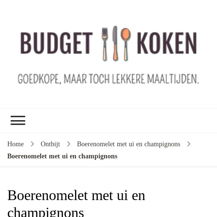
B
ko
G
ma
le
ma
G
le
Home
Ontbijt
Boerenomelet met ui en champignons
je
Boerenomelet met ui en champignons
m
ge
u
Boerenomelet met ui en
champignons