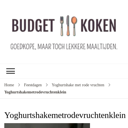
B
ko
G
ma
le
ma
G
le
Home
Feestdagen
Yoghurtshake met rode vruchten
je
Yoghurtshakemetrodevruchtenklein
m
ge
u
Yoghurtshakemetrodevruchtenklein