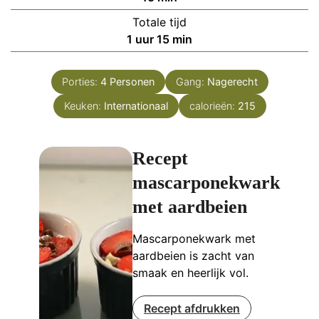
Totale tijd
uur
minuten
1
uur
15
min
Porties:
4
Personen
Gang:
Nagerecht
Keuken:
Internationaal
calorieën:
215
Recept
mascarponekwark
met aardbeien
Mascarponekwark met
aardbeien is zacht van
smaak en heerlijk vol.
Recept afdrukken