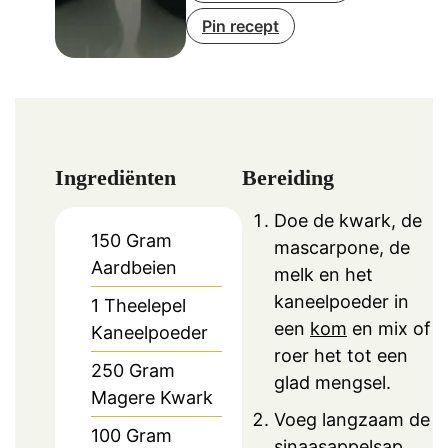
Pin recept
Ingrediënten
Bereiding
Doe de kwark, de
150
Gram
mascarpone, de
Aardbeien
melk en het
kaneelpoeder in
1
Theelepel
een
kom
en mix of
Kaneelpoeder
roer het tot een
250
Gram
glad mengsel.
Magere Kwark
Voeg langzaam de
100
Gram
sinaasappelsap