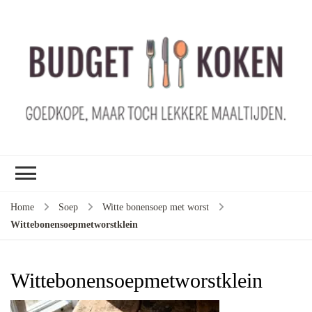
B
ko
G
ma
le
ma
G
le
Home
Soep
Witte bonensoep met worst
je
Wittebonensoepmetworstklein
m
ge
u
Wittebonensoepmetworstklein