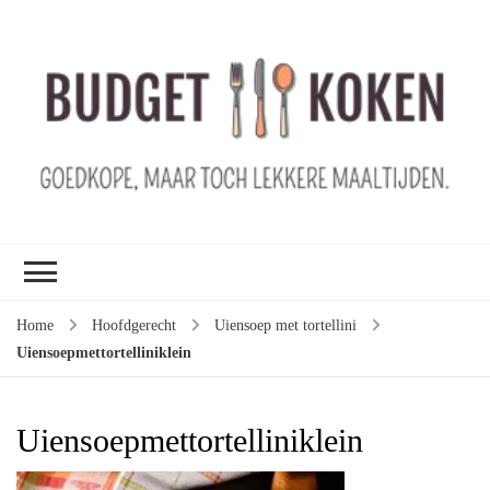
B
ko
G
ma
le
ma
G
le
Home
Hoofdgerecht
Uiensoep met tortellini
je
Uiensoepmettortelliniklein
m
ge
u
Uiensoepmettortelliniklein