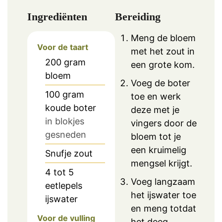
Ingrediënten
Bereiding
Meng de bloem
Voor de taart
met het zout in
200
gram
een grote kom.
bloem
Voeg de boter
100
gram
toe en werk
koude boter
deze met je
in blokjes
vingers door de
gesneden
bloem tot je
een kruimelig
Snufje
zout
mengsel krijgt.
4
tot 5
Voeg langzaam
eetlepels
het ijswater toe
ijswater
en meng totdat
Voor de vulling
het deeg