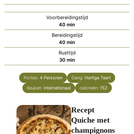
Voorbereidingstijd
minuten
40
min
Bereidingstijd
minuten
40
min
Rusttijd
minuten
30
min
Porties:
4
Personen
Gang:
Hartige Taart
Keuken:
Internationaal
calorieën:
152
Recept
Quiche met
champignons