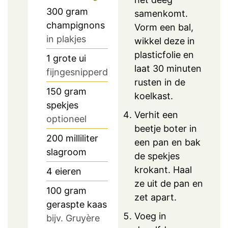
300
gram
samenkomt.
champignons
Vorm een bal,
in plakjes
wikkel deze in
plasticfolie en
1
grote ui
laat 30 minuten
fijngesnipperd
rusten in de
150
gram
koelkast.
spekjes
Verhit een
optioneel
beetje boter in
200
milliliter
een pan en bak
slagroom
de spekjes
krokant. Haal
4
eieren
ze uit de pan en
100
gram
zet apart.
geraspte kaas
Voeg in
bijv. Gruyère