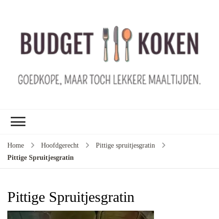
B
ko
G
ma
le
ma
G
le
Home
Hoofdgerecht
Pittige spruitjesgratin
je
Pittige Spruitjesgratin
m
ge
u
Pittige Spruitjesgratin