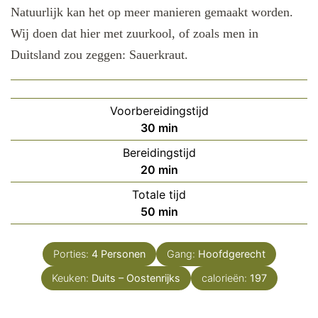
Natuurlijk kan het op meer manieren gemaakt worden.
Wij doen dat hier met zuurkool, of zoals men in
Duitsland zou zeggen: Sauerkraut.
Voorbereidingstijd
minuten
30
min
Bereidingstijd
minuten
20
min
Totale tijd
minuten
50
min
Porties:
4
Personen
Gang:
Hoofdgerecht
Keuken:
Duits – Oostenrijks
calorieën:
197