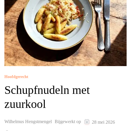
Hoofdgerecht
Schupfnudeln met
zuurkool
Wilhelmus Hengstmengel
Bijgewerkt op
28 mei 2026