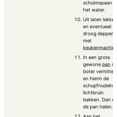
schuimspaan ui
het water.
Uit laten lekke
en eventueel
droog deppen
met
keukenmachin
In een grote
gewone
pan
d
boter verhitten
en hierin de
schupfnudeln
lichtbruin
bakken. Dan ui
de pan halen.
Aan het