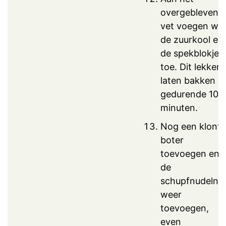
overgebleven
vet voegen we
de zuurkool en
de spekblokjes
toe. Dit lekker
laten bakken
gedurende 10
minuten.
Nog een klontj
boter
toevoegen en
de
schupfnudeln
weer
toevoegen,
even