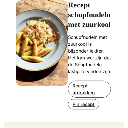
Recept
schupfnudeln
met zuurkool
Schupfnudeln met
zuurkool is
bijzonder lekker.
Het kan wel zijn dat
de Scupfnudeln
lastig te vinden zijn.
Recept
afdrukken
Pin recept