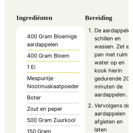
Ingrediënten
Bereiding
De aardappele
400
Gram
Bloemige
schillen en
aardappelen
wassen. Zet ee
pan met ruim
400
Gram
Bloem
water op en
1
Ei
kook hierin
Mespuntje
gedurende 20
Nootmuskaatpoeder
minuten de
aardappelen.
Boter
Vervolgens de
Zout en peper
aardappelen
500
Gram
Zuurkool
afgieten en
laten
150
Gram