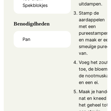
uitdampen.
Spekblokjes
Stamp de
aardappelen
Benodigdheden
met een
pureestamper
Pan
en maak er een
smeuïge puree
van.
Voeg het zout
toe, de bloem,
de nootmuskaa
en een ei.
Maak je hande
nat en kneed
het geheel tot