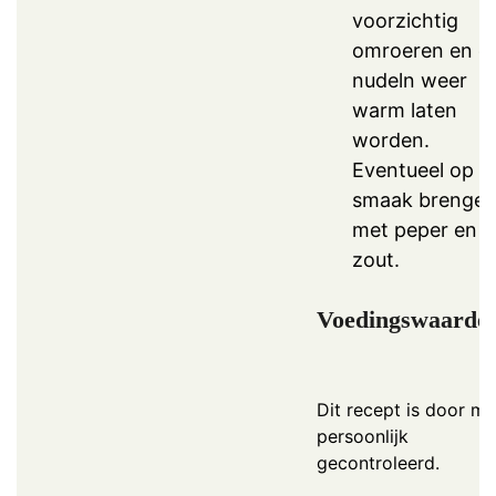
voorzichtig
omroeren en d
nudeln weer
warm laten
worden.
Eventueel op
smaak brenge
met peper en
zout.
Voedingswaarde
Dit recept is door mij
persoonlijk
gecontroleerd.