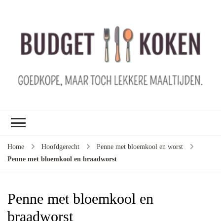
B
ko
G
ma
le
ma
G
le
Home
Hoofdgerecht
Penne met bloemkool en worst
je
Penne met bloemkool en braadworst
m
ge
u
Penne met bloemkool en
braadworst