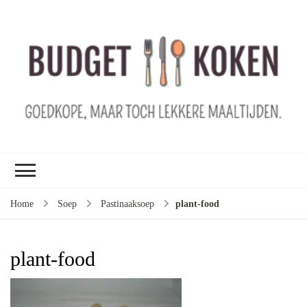
B
ko
G
ma
le
ma
G
le
Home
Soep
Pastinaaksoep
plant-food
je
m
ge
plant-food
u