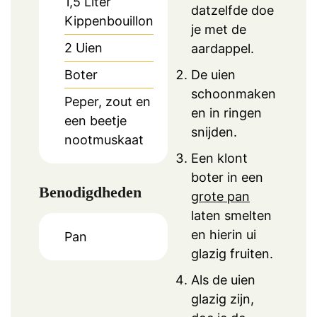
1,5
Liter
datzelfde doe
Kippenbouillon
je met de
2
Uien
aardappel.
Boter
De uien
schoonmaken
Peper, zout en
en in ringen
een beetje
snijden.
nootmuskaat
Een klont
boter in een
Benodigdheden
grote pan
laten smelten
en hierin ui
Pan
glazig fruiten.
Als de uien
glazig zijn,