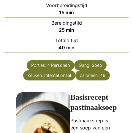
Voorbereidingstijd
minuten
15
min
Bereidingstijd
minuten
25
min
Totale tijd
minuten
40
min
Porties:
4
Personen
Gang:
Soep
Keuken:
Internationaal
calorieën:
46
Basisrecept
pastinaaksoep
Pastinaaksoep is
een soep van een