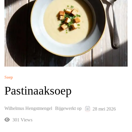
Soep
Pastinaaksoep
Wilhelmus Hengstmengel
Bijgewerkt op
28 mei 2026
301 Views