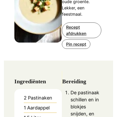
oude groente.
Lekker, een
feestmaal.
Recept
afdrukken
Pin recept
Ingrediënten
Bereiding
De pastinaak
2
Pastinaken
schillen en in
blokjes
1
Aardappel
snijden, en