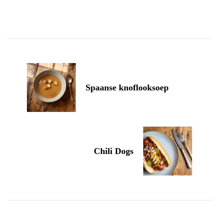
Post
Navigation
Spaanse knoflooksoep
Chili Dogs