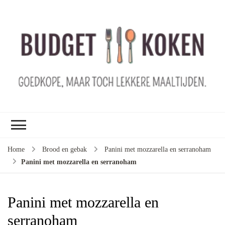
B
ko
G
ma
le
ma
G
le
Home
Brood en gebak
Panini met mozzarella en serranoham
je
Panini met mozzarella en serranoham
m
ge
u
Panini met mozzarella en
serranoham